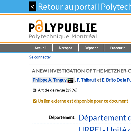
<
Retour au portail Polyte
Accueil
À propos
Déposer
Parcourir
Se connecter
A NEW INVESTIGATION OF THE METZNER-
Philippe A. Tanguy
,
F. Thibault
et
E. Brito De la 
Article de revue (1996)
Un lien externe est disponible pour ce document
Département d
Département:
URPEI - Unité 