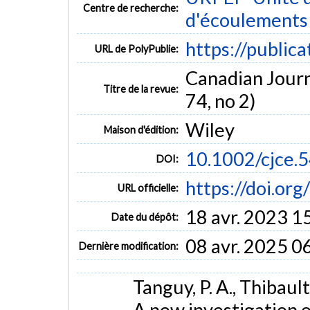
Centre de recherche:
d'écoulements 
https://public
URL de PolyPublie:
Canadian Journ
Titre de la revue:
74, no 2)
Wiley
Maison d'édition:
10.1002/cjce
DOI:
https://doi.or
URL officielle:
18 avr. 2023 1
Date du dépôt:
08 avr. 2025 0
Dernière modification:
Tanguy, P. A., Thibault
A new investigation 