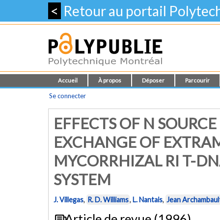
<
Retour au portail Polyte
Accueil
À propos
Déposer
Parcourir
Se connecter
EFFECTS OF N SOURCE
EXCHANGE OF EXTRAM
MYCORRHIZAL RI T-D
SYSTEM
J. Villegas
,
R. D. Williams
,
L. Nantais
,
Jean Archambaul
Article de revue (1996)