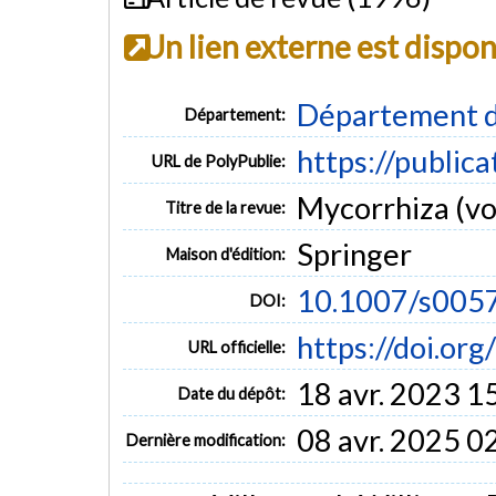
Un lien externe est dispo
Département d
Département:
https://public
URL de PolyPublie:
Mycorrhiza (vol
Titre de la revue:
Springer
Maison d'édition:
10.1007/s005
DOI:
https://doi.o
URL officielle:
18 avr. 2023 1
Date du dépôt:
08 avr. 2025 0
Dernière modification: