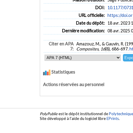
DOI:
10.1177/073
URL officielle:
https://doi.
Date du dépôt:
18 avr. 2023 
Dernière modification:
08 avr. 2025 
Citer en APA
Amazouz, M., & Gauvin, R. (199
7:
Composites
,
16
(8), 686-697.
h
Statistiques
Actions réservées au personnel
PolyPublie
est le dépôt institutionnel de
Polytechniqu
Site développé à l'aide du logiciel libre
EPrints
.