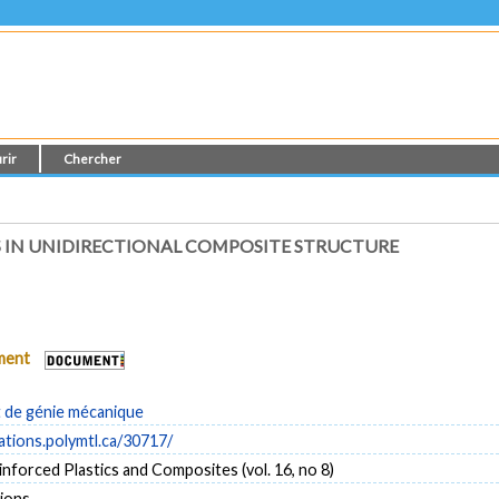
rir
Chercher
S IN UNIDIRECTIONAL COMPOSITE STRUCTURE
ument
de génie mécanique
cations.polymtl.ca/30717/
inforced Plastics and Composites (vol. 16, no 8)
tions