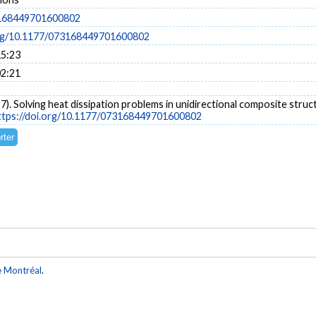
168449701600802
org/10.1177/073168449701600802
15:23
02:21
7). Solving heat dissipation problems in unidirectional composite struc
ttps://doi.org/10.1177/073168449701600802
e Montréal
.