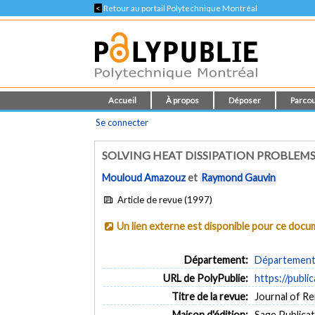
<
Retour au portail Polytechnique Montréal
Accueil
À propos
Déposer
Parcou
Se connecter
SOLVING HEAT DISSIPATION PROBLEM
Mouloud Amazouz
et
Raymond Gauvin
Article de revue (1997)
Un lien externe est disponible pour ce doc
Département:
Département 
URL de PolyPublie:
https://publi
Titre de la revue:
Journal of Re
Maison d'édition:
Sage Publica