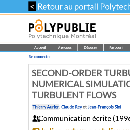
<
Retour au portail Polyte
Accueil
À propos
Déposer
Parcourir
Se connecter
SECOND-ORDER TURB
NUMERICAL SIMULATI
TURBULENT FLOWS
Thierry Aurier
,
Claude Rey
et
Jean-François Sini
Communication écrite (199