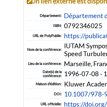
Un lien externe est dispo
Département d
Département:
0792346025
ISBN:
https://public
URL de PolyPublie:
IUTAM Symposi
Nom de la conférence:
Speed Turbule
Marseille, Fran
Lieu de la conférence:
Date(s) de la
1996-07-08 - 
conférence:
Kluwer Acade
Maison d'édition:
10.1007/978-
DOI:
https://doi.o
URL officielle: