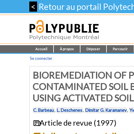
<
Retour au portail Polyte
Accueil
À propos
Déposer
Parcourir
Se connecter
BIOREMEDIATION OF
CONTAMINATED SOIL 
USING ACTIVATED SOIL
C. Barbeau
,
L. Deschenes
,
Dimitar G. Karamanev
,
Y
Article de revue (1997)