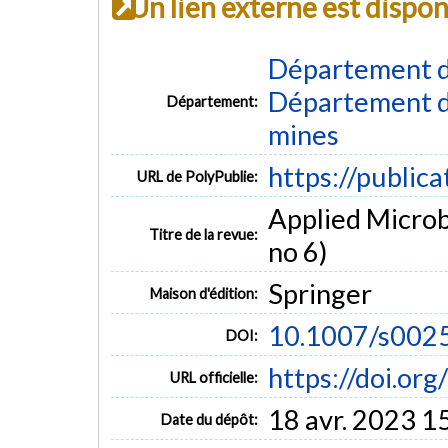
Un lien externe est dispo
Département d
Département de
Département:
mines
https://public
URL de PolyPublie:
Applied Microb
Titre de la revue:
no 6)
Springer
Maison d'édition:
10.1007/s002
DOI:
https://doi.o
URL officielle:
18 avr. 2023 1
Date du dépôt: