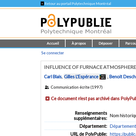
<
Retour au portail Polytechnique Montréal
Accueil
À propos
Déposer
Parcou
Se connecter
INFLUENCE OF FURNACE ATMOSPHERE
Carl Blais
,
Gilles L'Espérance
,
Benoit Desc
Communication écrite (1997)
Ce document n'est pas archivé dans PolyPub
Renseignements
Nom historiq
supplémentaires:
Département:
Département 
URL de PolyPublie:
https://publi