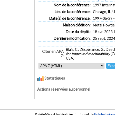
Nom de la conférence:
1997 Interna
Lieu de la conférence:
Chicago, IL, 
Date(s) de la conférence:
1997-06-29 -
Maison d'édition:
Metal Powder
Date du dépôt:
18 avr. 2023 
Dernière modification:
25 sept. 2024
Blais, C., L'Espérance, G., Desc
Citer en APA
for improved machinability
[C
7:
USA.
Statistiques
Actions réservées au personnel
PolyPublie
est le dépôt institutionnel de
Polytechniqu