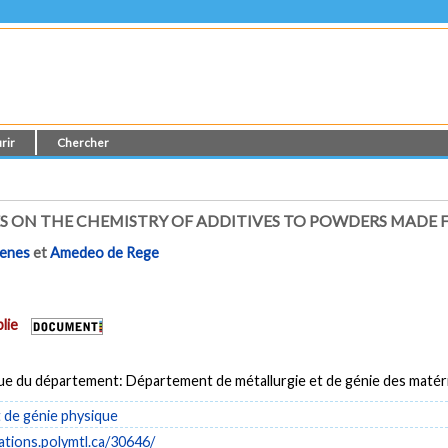
rir
Chercher
S ON THE CHEMISTRY OF ADDITIVES TO POWDERS MADE 
henes
et
Amedeo de Rege
lie
ue du département: Département de métallurgie et de génie des matér
de génie physique
cations.polymtl.ca/30646/