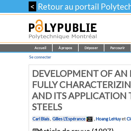
<
Retour au portail Polyte
Accueil
À propos
Déposer
Parcourir
Se connecter
DEVELOPMENT OF AN
FULLY CHARACTERIZIN
AND ITS APPLICATION
STEELS
Carl Blais
,
Gilles L'Espérance
,
Hoang LeHuy
et
Cl
Article de revue (1997)