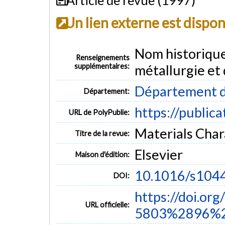
Un lien externe est dispo
Nom historiqu
Renseignements
supplémentaires:
métallurgie et
Département d
Département:
https://public
URL de PolyPublie:
Materials Chara
Titre de la revue:
Elsevier
Maison d'édition:
10.1016/s104
DOI:
https://doi.or
URL officielle:
5803%2896%2