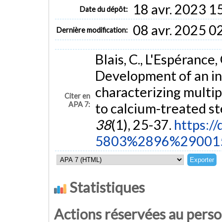
18 avr. 2023 1
Date du dépôt:
08 avr. 2025 0
Dernière modification:
Blais, C., L'Espérance,
Development of an in
characterizing multip
Citer en
APA 7:
to calcium-treated st
38
(1), 25-37.
https:/
5803%2896%29001
Statistiques
Actions réservées au pers