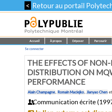
<
Retour au portail Polyte
Accueil
À propos
Déposer
Parcourir
Se connecter
THE EFFECTS OF NON
DISTRIBUTION ON MQ
PERFORMANCE
Alain Champagne
,
Romain Maciejko
,
Jianyao Chen
e
Communication écrite (199