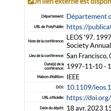
Un lien externe est dispo
Département d
Département:
https://public
URL de PolyPublie:
LEOS '97. 1997
Nom de la conférence:
Society Annua
San Francisco,
Lieu de la conférence:
Date(s) de la
1997-11-10 - 
conférence:
IEEE
Maison d'édition:
10.1109/leos.
DOI:
https://doi.or
URL officielle:
18 avr. 2023 1
Date du dépôt: