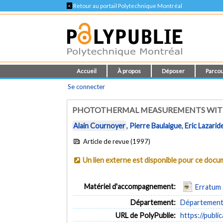
<
Retour au portail Polytechnique Montréal
Accueil
À propos
Déposer
Parcou
Se connecter
PHOTOTHERMAL MEASUREMENTS WITH
Alain Cournoyer
,
Pierre Baulaigue
,
Eric Lazarid
Article de revue (1997)
Un lien externe est disponible pour ce doc
Matériel d'accompagnement:
Erratum
Département:
Département 
URL de PolyPublie:
https://publi