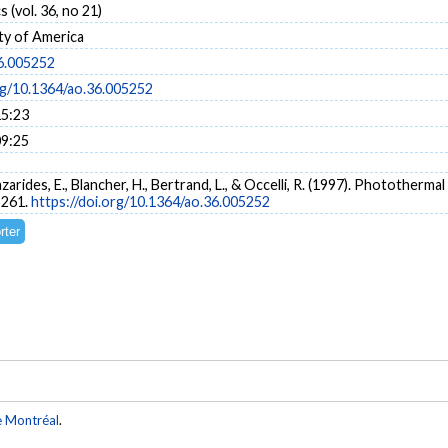
 (vol. 36, no 21)
ty of America
6.005252
org/10.1364/ao.36.005252
15:23
09:25
azarides, E., Blancher, H., Bertrand, L., & Occelli, R. (1997). Photothe
5261.
https://doi.org/10.1364/ao.36.005252
e Montréal
.