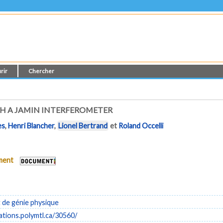
rir
Chercher
 A JAMIN INTERFEROMETER
es
,
Henri Blancher
,
Lionel Bertrand
et
Roland Occelli
ument
de génie physique
cations.polymtl.ca/30560/