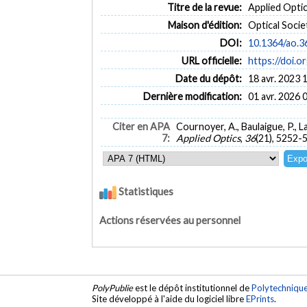
Titre de la revue:
Applied Optics
Maison d'édition:
Optical Socie
DOI:
10.1364/ao.3
URL officielle:
https://doi.
Date du dépôt:
18 avr. 2023 
Dernière modification:
01 avr. 2026 
Citer en APA
Cournoyer, A., Baulaigue, P., L
7:
Applied Optics
,
36
(21), 5252-
Statistiques
Actions réservées au personnel
PolyPublie
est le dépôt institutionnel de
Polytechniqu
Site développé à l'aide du logiciel libre
EPrints
.