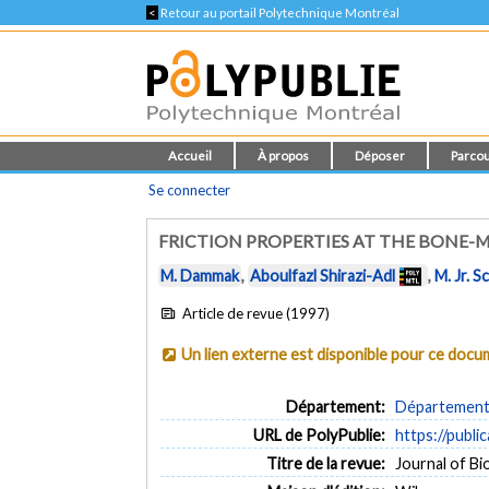
<
Retour au portail Polytechnique Montréal
Accueil
À propos
Déposer
Parcou
Se connecter
FRICTION PROPERTIES AT THE BONE-
M. Dammak
,
Aboulfazl Shirazi-Adl
,
M. Jr. 
Article de revue (1997)
Un lien externe est disponible pour ce doc
Département:
Département 
URL de PolyPublie:
https://publi
Titre de la revue:
Journal of Bi