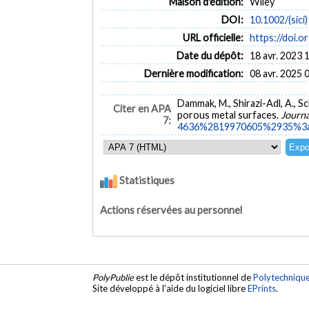
Maison d'édition:
Wiley
DOI:
10.1002/(sic
URL officielle:
https://doi.
Date du dépôt:
18 avr. 2023 
Dernière modification:
08 avr. 2025 
Dammak, M., Shirazi-Adl, A., S
Citer en APA
porous metal surfaces.
Journa
7:
4636%2819970605%2935%3a
Statistiques
Actions réservées au personnel
PolyPublie
est le dépôt institutionnel de
Polytechniqu
Site développé à l'aide du logiciel libre
EPrints
.