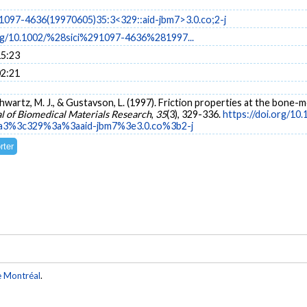
i)1097-4636(19970605)35:3<329::aid-jbm7>3.0.co;2-j
org/10.1002/%28sici%291097-4636%281997...
15:23
02:21
chwartz, M. J., & Gustavson, L. (1997). Friction properties at the bone
l of Biomedical Materials Research
,
35
(3), 329-336.
https://doi.org/1
3%3c329%3a%3aaid-jbm7%3e3.0.co%3b2-j
e Montréal
.