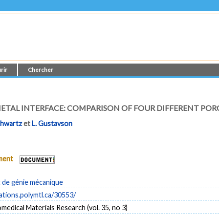
rir
Chercher
METAL INTERFACE: COMPARISON OF FOUR DIFFERENT POR
Schwartz
et
L. Gustavson
ument
de génie mécanique
cations.polymtl.ca/30553/
omedical Materials Research (vol. 35, no 3)