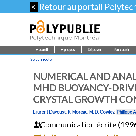
<
Retour au portail Polyte
Accueil
À propos
Déposer
Parcourir
Se connecter
NUMERICAL AND ANAL
MHD BUOYANCY-DRIVE
CRYSTAL GROWTH CO
Laurent Davoust
,
R. Moreau
,
M. D. Cowley
,
Philippe 
Communication écrite (199