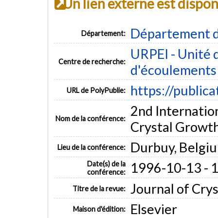
Un lien externe est dispo
Département d
Département:
URPEI - Unité 
Centre de recherche:
d'écoulements 
https://public
URL de PolyPublie:
2nd Internatio
Nom de la conférence:
Crystal Growt
Durbuy, Belgi
Lieu de la conférence:
Date(s) de la
1996-10-13 - 
conférence:
Journal of Crys
Titre de la revue:
Elsevier
Maison d'édition: