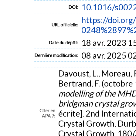
10.1016/s002
DOI:
https://doi.or
URL officielle:
0248%2897%2
18 avr. 2023 1
Date du dépôt:
08 avr. 2025 0
Dernière modification:
Davoust, L., Moreau, R.
Bertrand, F. (octobre
modelling of the MHD
bridgman crystal gro
Citer en
écrite]. 2nd Internat
APA 7:
Crystal Growth, Durbu
Crystal Growth, 180
(