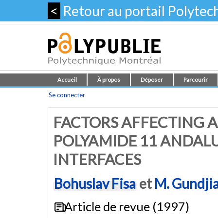
<
Retour au portail Polyte
Accueil
À propos
Déposer
Parcourir
Se connecter
FACTORS AFFECTING A
POLYAMIDE 11 ANDAL
INTERFACES
Bohuslav Fisa
et
M. Gundji
Article de revue (1997)