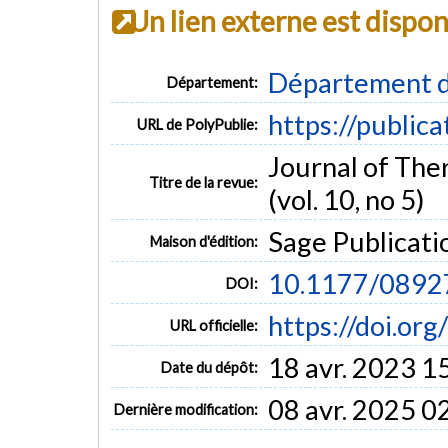
Un lien externe est dispo
Département d
Département:
https://public
URL de PolyPublie:
Journal of The
Titre de la revue:
(vol. 10, no 5)
Sage Publicati
Maison d'édition:
10.1177/089
DOI:
https://doi.o
URL officielle:
18 avr. 2023 1
Date du dépôt:
08 avr. 2025 0
Dernière modification: