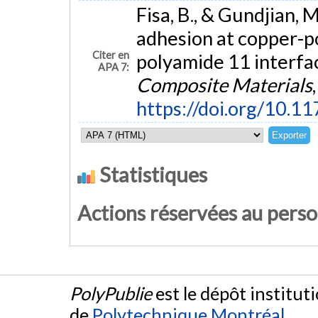
Fisa, B., & Gundjian, 
adhesion at copper-
Citer en
polyamide 11 interfa
APA 7:
Composite Materials
https://doi.org/10
Statistiques
Actions réservées au pers
PolyPublie
est le dépôt institut
de
Polytechnique Montréal
.