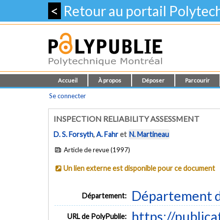
<
Retour au portail Polyte
Accueil
À propos
Déposer
Parcourir
Se connecter
INSPECTION RELIABILITY ASSESSMENT
D. S. Forsyth
,
A. Fahr
et
N. Martineau
Article de revue (1997)
Un lien externe est disponible pour ce document
Département d
Département:
https://public
URL de PolyPublie: