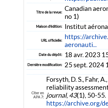
Canadian aerona
Titre de la revue:
no 1)
Institut aéron
Maison d'édition:
https://archive
URL officielle:
aeronauti...
18 avr. 2023 1
Date du dépôt:
25 sept. 2024 
Dernière modification:
Forsyth, D. S., Fahr, A
reliability assessmen
Citer en
journal
,
43
(1), 50-55.
APA 7:
https://archive.org/d