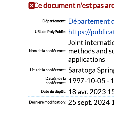
Ce document n'est pas ar
Département d
Département:
https://public
URL de PolyPublie:
Joint internat
methods and s
Nom de la conférence:
applications
Saratoga Sprin
Lieu de la conférence:
Date(s) de la
1997-10-05 - 
conférence:
18 avr. 2023 1
Date du dépôt:
25 sept. 2024 
Dernière modification: