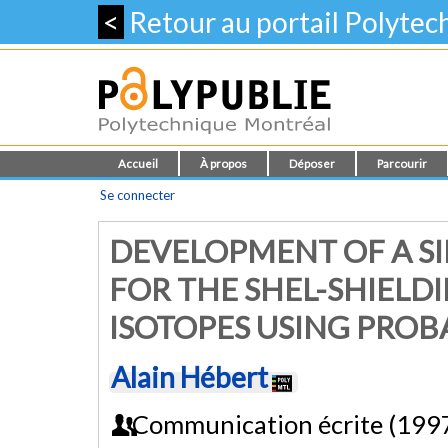
<
Retour au portail Polyte
Accueil
À propos
Déposer
Parcourir
Se connecter
DEVELOPMENT OF A S
FOR THE SHEL-SHIELD
ISOTOPES USING PROBA
Alain Hébert
Communication écrite (199