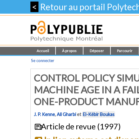
<
Retour au portail Polyte
Accueil
À propos
Déposer
Parcourir
Se connecter
CONTROL POLICY SIM
MACHINE AGE IN A FA
ONE-PRODUCT MANUF
J. P. Kenne
,
Ali Gharbi
et
El-Kébir Boukas
Article de revue (1997)