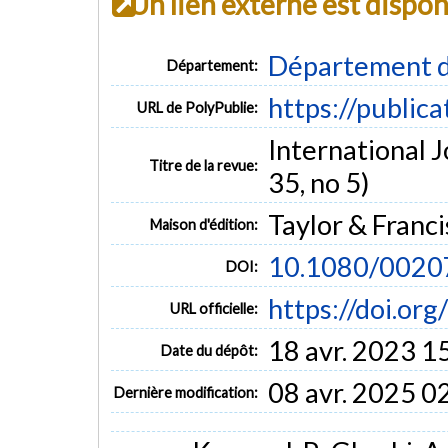
Un lien externe est dispo
Département d
Département:
https://public
URL de PolyPublie:
International J
Titre de la revue:
35, no 5)
Taylor & Franci
Maison d'édition:
10.1080/002
DOI:
https://doi.o
URL officielle:
18 avr. 2023 1
Date du dépôt:
08 avr. 2025 0
Dernière modification: