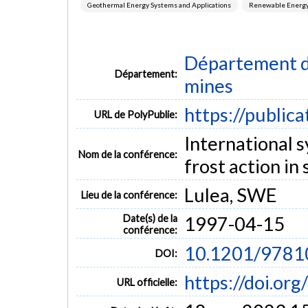
Geothermal Energy Systems and Applications
Renewable Energy,
Département de
Département:
mines
https://public
URL de PolyPublie:
International 
Nom de la conférence:
frost action in 
Lulea, SWE
Lieu de la conférence:
Date(s) de la
1997-04-15
conférence:
10.1201/9781
DOI:
https://doi.o
URL officielle: