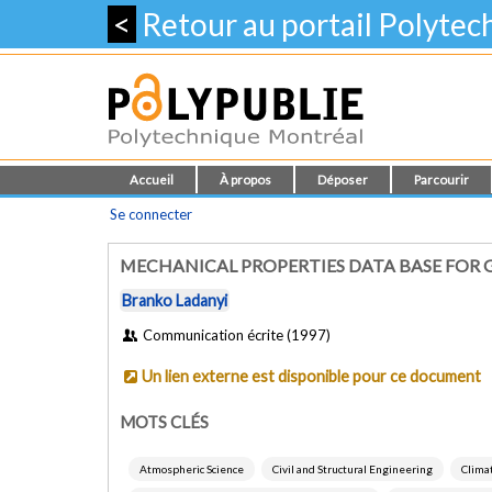
<
Retour au portail Polyte
Accueil
À propos
Déposer
Parcourir
Se connecter
MECHANICAL PROPERTIES DATA BASE FOR 
Branko Ladanyi
Communication écrite (1997)
Un lien externe est disponible pour ce document
MOTS CLÉS
Atmospheric Science
Civil and Structural Engineering
Clima