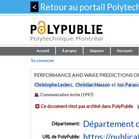
<
Retour au portail Polyte
Accueil
À propos
Déposer
Parcourir
Se connecter
PERFORMANCE AND WAKE PREDICTIONS OF
Christophe Leclerc
,
Christian Masson
et
Ion Parasc
Communication écrite (1997)
Ce document n'est pas archivé dans PolyPublie
Département d
Département:
https://public
URL de PolyPublie: