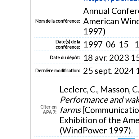
Annual Confere
American Wind
Nom de la conférence:
1997)
Date(s) de la
1997-06-15 - 
conférence:
18 avr. 2023 1
Date du dépôt:
25 sept. 2024 
Dernière modification:
Leclerc, C., Masson, C.
Performance and wake
Citer en
farms
[Communication
APA 7:
Exhibition of the Am
(WindPower 1997).