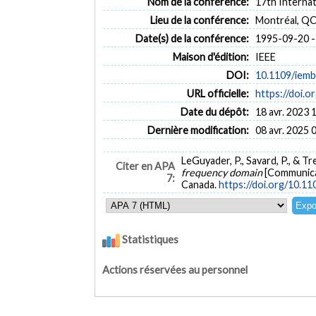
Nom de la conférence:
17th Internat
Lieu de la conférence:
Montréal, QC
Date(s) de la conférence:
1995-09-20 -
Maison d'édition:
IEEE
DOI:
10.1109/iemb
URL officielle:
https://doi.
Date du dépôt:
18 avr. 2023 
Dernière modification:
08 avr. 2025 
LeGuyader, P., Savard, P., & Tr
Citer en APA
frequency domain
[Communicat
7:
Canada.
https://doi.org/10.1
Statistiques
Actions réservées au personnel