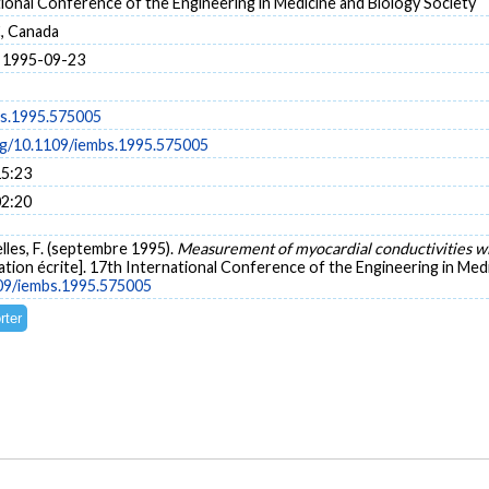
ional Conference of the Engineering in Medicine and Biology Society
, Canada
 1995-09-23
s.1995.575005
org/10.1109/iembs.1995.575005
15:23
02:20
elles, F. (septembre 1995).
Measurement of myocardial conductivities wi
ion écrite]. 17th International Conference of the Engineering in Medi
109/iembs.1995.575005