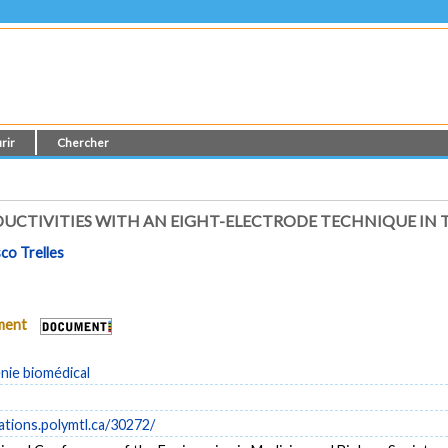
rir
Chercher
CTIVITIES WITH AN EIGHT-ELECTRODE TECHNIQUE IN
sco Trelles
ument
énie biomédical
cations.polymtl.ca/30272/