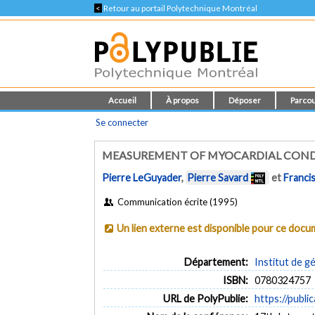
<
Retour au portail Polytechnique Montréal
Accueil
À propos
Déposer
Parcou
Se connecter
MEASUREMENT OF MYOCARDIAL CONDU
Pierre LeGuyader
,
Pierre Savard
et
Franci
Communication écrite (1995)
Un lien externe est disponible pour ce doc
Département:
Institut de g
ISBN:
0780324757
URL de PolyPublie:
https://publi