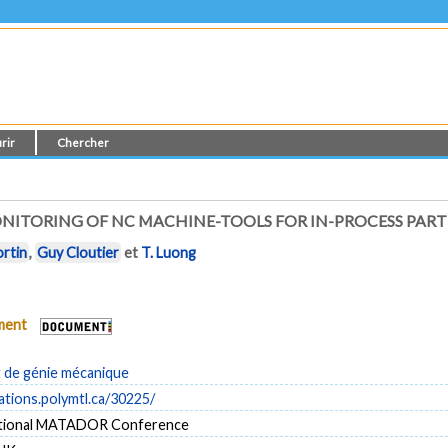
rir
Chercher
NITORING OF NC MACHINE-TOOLS FOR IN-PROCESS PAR
rtin
,
Guy Cloutier
et
T. Luong
ument
de génie mécanique
cations.polymtl.ca/30225/
ational MATADOR Conference