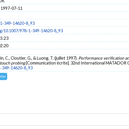
 UK
 1997-07-11
-1-349-14620-8_93
org/10.1007/978-1-349-14620-8_93
15:23
02:20
in, C., Cloutier, G., & Luong, T. (juillet 1997).
Performance verification an
 touch probing
[Communication écrite]. 32nd International MATADOR 
-1-349-14620-8_93