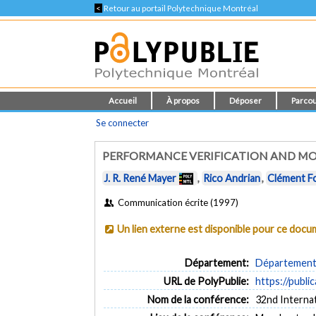
<
Retour au portail Polytechnique Montréal
Accueil
À propos
Déposer
Parcou
Se connecter
PERFORMANCE VERIFICATION AND MO
J. R. René Mayer
,
Rico Andrian
,
Clément Fo
Communication écrite (1997)
Un lien externe est disponible pour ce doc
Département:
Département 
URL de PolyPublie:
https://publi
Nom de la conférence:
32nd Intern