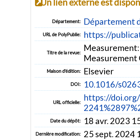
Un lien externe est dispo
Département d
Département:
https://public
URL de PolyPublie:
Measurement: J
Titre de la revue:
Measurement Co
Elsevier
Maison d'édition:
10.1016/s026
DOI:
https://doi.or
URL officielle:
2241%2897%2
18 avr. 2023 1
Date du dépôt:
25 sept. 2024 
Dernière modification: