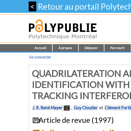
<
Retour au portail Polyte
Accueil
À propos
Déposer
Parcourir
Se connecter
QUADRILATERATION A
IDENTIFICATION WITH
TRACKING INTERFERO
J. R. René Mayer
,
Guy Cloutier
et
Clément Forti
Article de revue (1997)