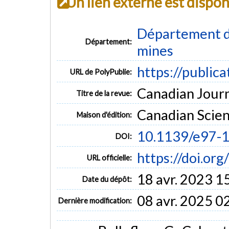
Un lien externe est dispo
Département de
Département:
mines
https://public
URL de PolyPublie:
Canadian Journa
Titre de la revue:
Canadian Scien
Maison d'édition:
10.1139/e97-
DOI:
https://doi.or
URL officielle:
18 avr. 2023 1
Date du dépôt:
08 avr. 2025 0
Dernière modification: