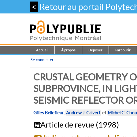
<
Retour au portail Polyte
Accueil
À propos
Déposer
Parcourir
Se connecter
CRUSTAL GEOMETRY OF
SUBPROVINCE, IN LIG
SEISMIC REFLECTOR O
Gilles Bellefleur
,
Andrew J. Calvert
et
Michel C. Cho
Article de revue (1998)