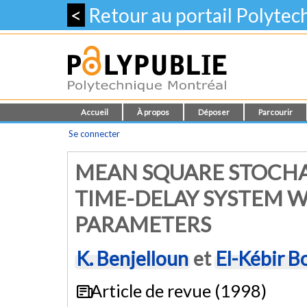
<
Retour au portail Polyte
Accueil
À propos
Déposer
Parcourir
Se connecter
MEAN SQUARE STOCHAS
TIME-DELAY SYSTEM 
PARAMETERS
K. Benjelloun
et
El-Kébir B
Article de revue (1998)