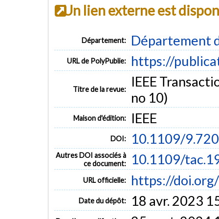
Un lien externe est dispo
Département d
Département:
https://public
URL de PolyPublie:
IEEE Transactio
Titre de la revue:
no 10)
IEEE
Maison d'édition:
10.1109/9.72
DOI:
Autres DOI associés à
10.1109/tac.1
ce document:
https://doi.or
URL officielle:
18 avr. 2023 1
Date du dépôt: