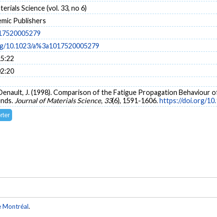
erials Science (vol. 33, no 6)
mic Publishers
017520005279
org/10.1023/a%3a1017520005279
15:22
02:20
 & Denault, J. (1998). Comparison of the Fatigue Propagation Behaviour 
ends.
Journal of Materials Science
,
33
(6), 1591-1606.
https://doi.org/
e Montréal
.