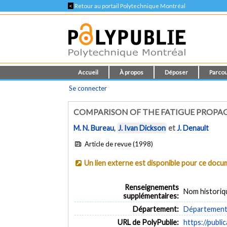
<
Retour au portail Polytechnique Montréal
Accueil
À propos
Déposer
Parcou
Se connecter
COMPARISON OF THE FATIGUE PROPAG
M. N. Bureau
,
J. Ivan Dickson
et
J. Denault
Article de revue (1998)
Un lien externe est disponible pour ce doc
Renseignements
Nom historiq
supplémentaires:
Département:
Département 
URL de PolyPublie:
https://publi