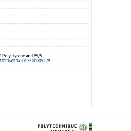
of Polystyrene and 95/5
10.1023/a%3a1017520005279