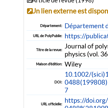
Un lien externe est dispo
Département d
Département:
https://public
URL de PolyPublie:
Journal of poly
Titre de la revue:
physics (vol. 36
Wiley
Maison d'édition:
10.1002/(sici)
0488(199808)3
DOI:
7
https://doi.o
URL officielle: