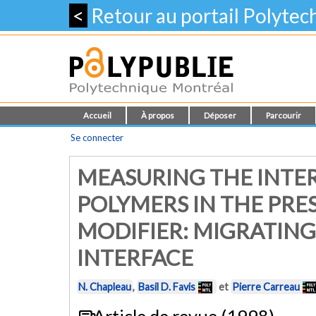
<
Retour au portail Polyte
Accueil
À propos
Déposer
Parcourir
Se connecter
MEASURING THE INTER
POLYMERS IN THE PRE
MODIFIER: MIGRATING
INTERFACE
N. Chapleau
,
Basil D. Favis
et
Pierre Carreau
Article de revue (1998)