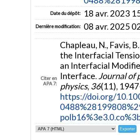
0488%281998.
18 avr. 2023 1
Date du dépôt:
08 avr. 2025 0
Dernière modification:
Chapleau, N., Favis, B
the Interfacial Tensi
an Interfacial Modifi
Interface.
Journal of 
Citer en
APA 7:
physics
,
36
(11), 1947
https://doi.org/10.
0488%28199808%2
polb16%3e3.0.co%3