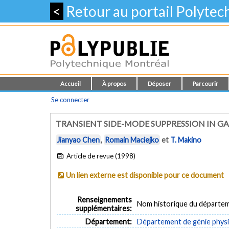
<
Retour au portail Polyte
Accueil
À propos
Déposer
Parcourir
Se connecter
TRANSIENT SIDE-MODE SUPPRESSION IN GA
Jianyao Chen
,
Romain Maciejko
et
T. Makino
Article de revue (1998)
Un lien externe est disponible pour ce document
Renseignements
Nom historique du départem
supplémentaires:
Département:
Département de génie phys