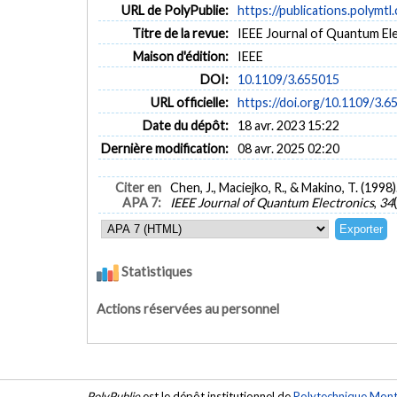
URL de PolyPublie:
https://publications.polymtl
Titre de la revue:
IEEE Journal of Quantum Elec
Maison d'édition:
IEEE
DOI:
10.1109/3.655015
URL officielle:
https://doi.org/10.1109/3.6
Date du dépôt:
18 avr. 2023 15:22
Dernière modification:
08 avr. 2025 02:20
Citer en
Chen, J., Maciejko, R., & Makino, T. (19
APA 7:
IEEE Journal of Quantum Electronics
,
34
Statistiques
Actions réservées au personnel
PolyPublie
est le dépôt institutionnel de
Polytechnique Mont