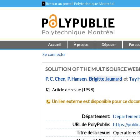
<
Retour au portail Polytechnique Montréal
Accueil
À propos
Déposer
Parcou
Se connecter
SOLUTION OF THE MULTISOURCE WEB
P. C. Chen
,
P. Hansen
,
Brigitte Jaumard
et
Tụy 
Article de revue (1998)
Un lien externe est disponible pour ce doc
Département:
Département 
URL de PolyPublie:
https://publi
Titre de la revue:
Operations Re