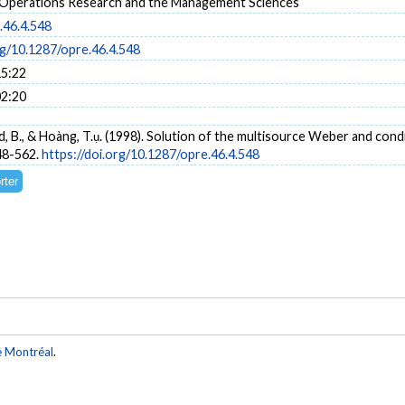
r Operations Research and the Management Sciences
.46.4.548
rg/10.1287/opre.46.4.548
15:22
02:20
ard, B., & Hoàng, T.ụ. (1998). Solution of the multisource Weber and co
548-562.
https://doi.org/10.1287/opre.46.4.548
e Montréal
.