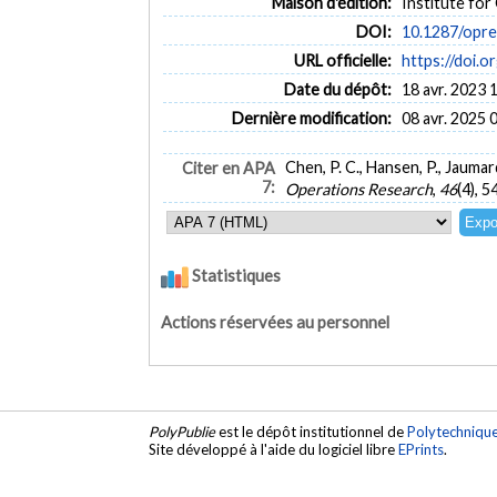
Maison d'édition:
Institute fo
DOI:
10.1287/opre
URL officielle:
https://doi.o
Date du dépôt:
18 avr. 2023 
Dernière modification:
08 avr. 2025 
Chen, P. C., Hansen, P., Jaum
Citer en APA
7:
Operations Research
,
46
(4), 
Statistiques
Actions réservées au personnel
PolyPublie
est le dépôt institutionnel de
Polytechniqu
Site développé à l'aide du logiciel libre
EPrints
.