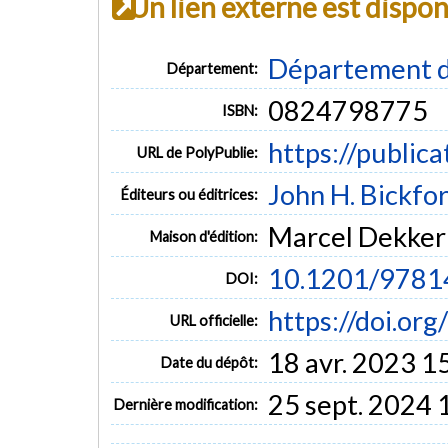
Un lien externe est dispo
Département d
Département:
0824798775
ISBN:
https://public
URL de PolyPublie:
John H. Bickfo
Éditeurs ou éditrices:
Marcel Dekker
Maison d'édition:
10.1201/9781
DOI:
https://doi.o
URL officielle:
18 avr. 2023 1
Date du dépôt:
25 sept. 2024 
Dernière modification: