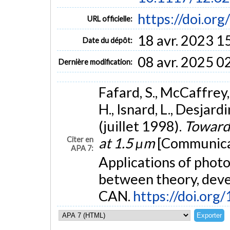
https://doi.or
URL officielle:
18 avr. 2023 1
Date du dépôt:
08 avr. 2025 0
Dernière modification:
Fafard, S., McCaffrey, 
H., Isnard, L., Desjardi
(juillet 1998).
Towards
at 1.5 μm
[Communicat
Citer en
APA 7:
Applications of photo
between theory, deve
CAN.
https://doi.or