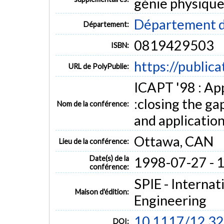
génie physique
Département d
Département:
0819429503
ISBN:
https://public
URL de PolyPublie:
ICAPT '98 : Ap
:closing the g
Nom de la conférence:
and applicatio
Ottawa, CAN
Lieu de la conférence:
Date(s) de la
1998-07-27 - 
conférence:
SPIE - Internat
Maison d'édition:
Engineering
10.1117/12.3
DOI: