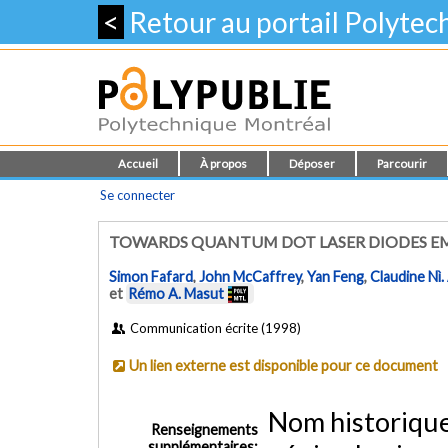
<
Retour au portail Polyte
Accueil
À propos
Déposer
Parcourir
Se connecter
TOWARDS QUANTUM DOT LASER DIODES EM
Simon Fafard
,
John McCaffrey
,
Yan Feng
,
Claudine Nì.
et
Rémo A. Masut
Communication écrite (1998)
Un lien externe est disponible pour ce document
Nom historiqu
Renseignements
supplémentaires: