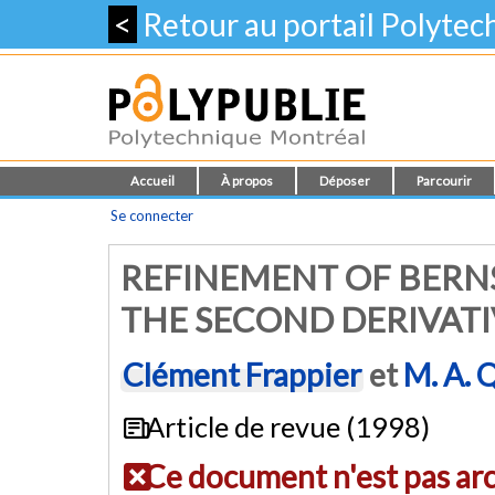
<
Retour au portail Polyte
Accueil
À propos
Déposer
Parcourir
Se connecter
REFINEMENT OF BERNS
THE SECOND DERIVATI
Clément Frappier
et
M. A. 
Article de revue (1998)
Ce document n'est pas ar