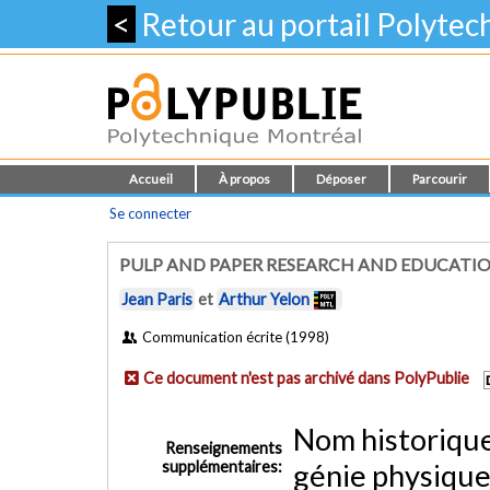
<
Retour au portail Polyte
Accueil
À propos
Déposer
Parcourir
Se connecter
PULP AND PAPER RESEARCH AND EDUCATI
Jean Paris
et
Arthur Yelon
Communication écrite (1998)
Ce document n'est pas archivé dans PolyPublie
Nom historiqu
Renseignements
supplémentaires:
génie physique