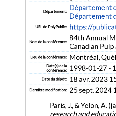
Département d
Département:
Département d
https://public
URL de PolyPublie:
84th Annual Me
Nom de la conférence:
Canadian Pulp 
Montréal, Qué
Lieu de la conférence:
Date(s) de la
1998-01-27 - 
conférence:
18 avr. 2023 1
Date du dépôt:
25 sept. 2024 
Dernière modification:
Paris, J., & Yelon, A. 
research and educatio