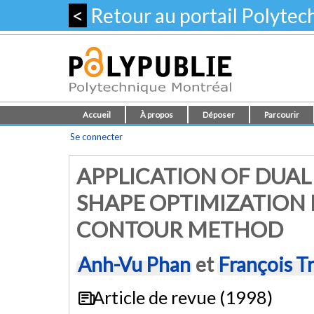
<
Retour au portail Polyte
Accueil
À propos
Déposer
Parcourir
Se connecter
APPLICATION OF DUAL
SHAPE OPTIMIZATION
CONTOUR METHOD
Anh-Vu Phan
et
François T
Article de revue (1998)