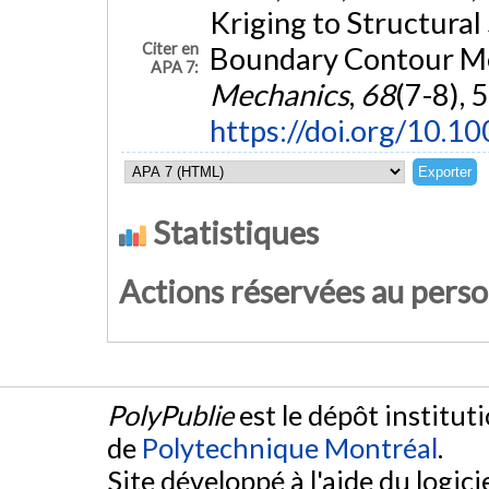
Kriging to Structura
Citer en
Boundary Contour M
APA 7:
Mechanics
,
68
(7-8), 
https://doi.org/10.
Statistiques
Actions réservées au pers
PolyPublie
est le dépôt institut
de
Polytechnique Montréal
.
Site développé à l'aide du logicie