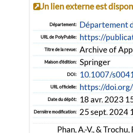
Un lien externe est dispo
Département d
Département:
https://public
URL de PolyPublie:
Archive of Appl
Titre de la revue:
Springer
Maison d'édition:
10.1007/s004
DOI:
https://doi.o
URL officielle:
18 avr. 2023 1
Date du dépôt:
25 sept. 2024 
Dernière modification:
Phan, A.-V., & Trochu,