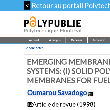
<
Retour au portail Polyte
Accueil
À propos
Déposer
Parcourir
Se connecter
EMERGING MEMBRANE
SYSTEMS: (I) SOLID P
MEMBRANES FOR FUEL
Oumarou Savadogo
Article de revue (1998)