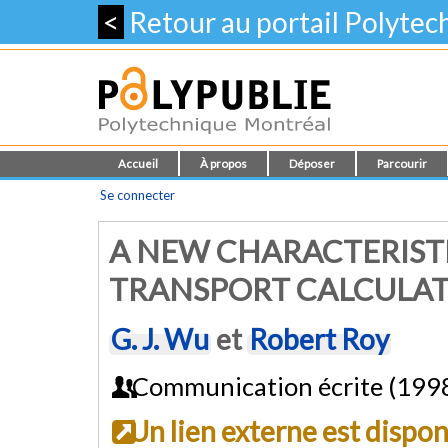
<
Retour au portail Polyte
Accueil
À propos
Déposer
Parcourir
Se connecter
A NEW CHARACTERIST
TRANSPORT CALCULAT
G. J. Wu
et
Robert Roy
Communication écrite (199
Un lien externe est dispo