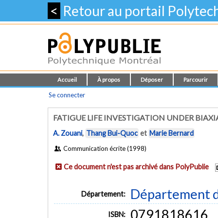
<
Retour au portail Polyte
Accueil
À propos
Déposer
Parcourir
Se connecter
FATIGUE LIFE INVESTIGATION UNDER BIAXIA
A. Zouani
,
Thang Bui-Quoc
et
Marie Bernard
Communication écrite (1998)
Ce document n'est pas archivé dans PolyPublie
Département d
Département:
0791818616
ISBN: