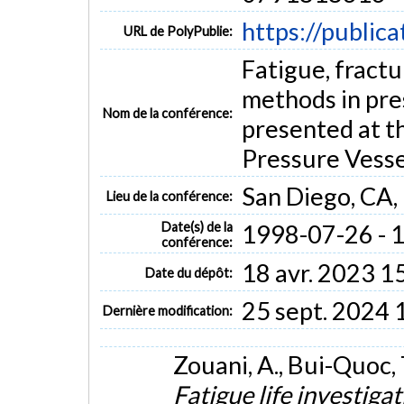
https://public
URL de PolyPublie:
Fatigue, fract
methods in pre
Nom de la conférence:
presented at 
Pressure Vesse
San Diego, CA
Lieu de la conférence:
Date(s) de la
1998-07-26 - 
conférence:
18 avr. 2023 1
Date du dépôt:
25 sept. 2024 
Dernière modification:
Zouani, A., Bui-Quoc, T
Fatigue life investigat