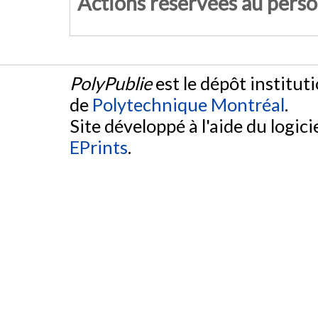
Actions réservées au pers
PolyPublie
est le dépôt institut
de
Polytechnique Montréal
.
Site développé à l'aide du logicie
EPrints
.