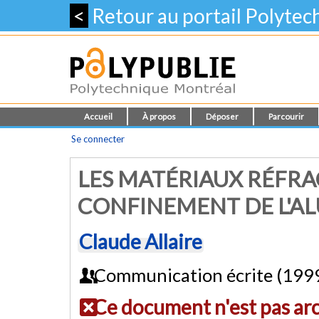
<
Retour au portail Polyte
Accueil
À propos
Déposer
Parcourir
Se connecter
LES MATÉRIAUX RÉFRA
CONFINEMENT DE L'AL
Claude Allaire
Communication écrite (199
Ce document n'est pas ar