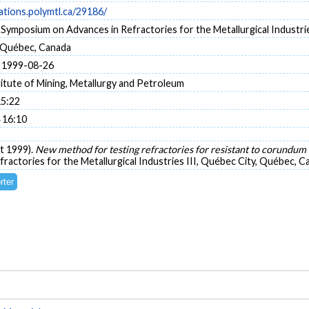
cations.polymtl.ca/29186/
 Symposium on Advances in Refractories for the Metallurgical Industrie
 Québec, Canada
 1999-08-26
itute of Mining, Metallurgy and Petroleum
15:22
 16:10
ût 1999).
New method for testing refractories for resistant to corundum
actories for the Metallurgical Industries III, Québec City, Québec, C