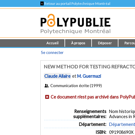
<
Retour au portail Polytechnique Montréal
Accueil
À propos
Déposer
Parcou
Se connecter
NEW METHOD FOR TESTING REFRACTO
Claude Allaire
et
M. Guermazi
Communication écrite (1999)
Ce document n'est pas archivé dans PolyPub
Renseignements
Nom historiq
supplémentaires:
Advances in R
Département:
Département 
ISBN:
091908690X