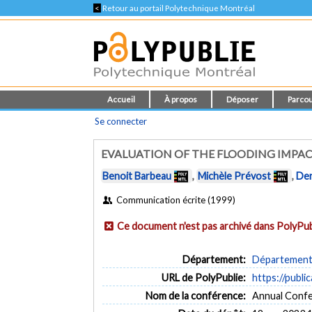
<
Retour au portail Polytechnique Montréal
Accueil
À propos
Déposer
Parcou
Se connecter
EVALUATION OF THE FLOODING IMPAC
Benoit Barbeau
,
Michèle Prévost
,
Den
Communication écrite (1999)
Ce document n'est pas archivé dans PolyPub
Département:
Département d
URL de PolyPublie:
https://publi
Nom de la conférence:
Annual Confe