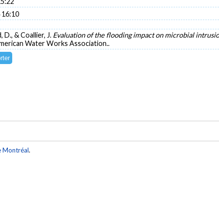
15:22
 16:10
 D., & Coallier, J.
Evaluation of the flooding impact on microbial intrusi
American Water Works Association..
e Montréal
.