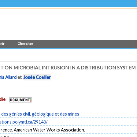
rir
Chercher
T ON MICROBIAL INTRUSION IN A DISTRIBUTION SYSTEM
is Allard
et
Josée Coallier
lie
es génies civil, géologique et des mines
cations.polymtl.ca/29148/
rence. American Water Works Association.