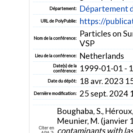
Département d
Département:
https://public
URL de PolyPublie:
Particles on S
Nom de la conférence:
VSP
Netherlands
Lieu de la conférence:
Date(s) de la
1999-01-01 - 
conférence:
18 avr. 2023 1
Date du dépôt:
25 sept. 2024 
Dernière modification:
Boughaba, S., Héroux, J
Meunier, M. (janvier 
Citer en
contaminants with la
APA 7: