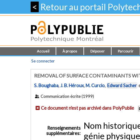
<
Retour au portail Polyte
Accueil
À propos
Déposer
Parcourir
Se connecter
REMOVAL OF SURFACE CONTAMINANTS WI
S. Boughaba
,
J. B. Héroux
,
M. Curcio
,
Edward Sacher
Communication écrite (1999)
Ce document n'est pas archivé dans PolyPublie
Nom historiqu
Renseignements
supplémentaires:
génie physique