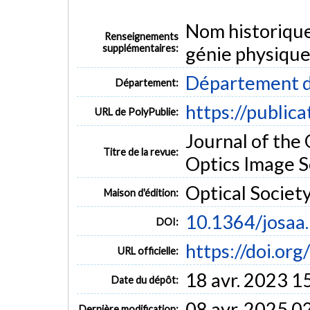
Nom historiqu
Renseignements
supplémentaires:
génie physique
Département d
Département:
https://public
URL de PolyPublie:
Journal of the 
Titre de la revue:
Optics Image Sc
Optical Societ
Maison d'édition:
10.1364/josaa
DOI:
https://doi.or
URL officielle:
18 avr. 2023 1
Date du dépôt:
08 avr. 2025 0
Dernière modification: