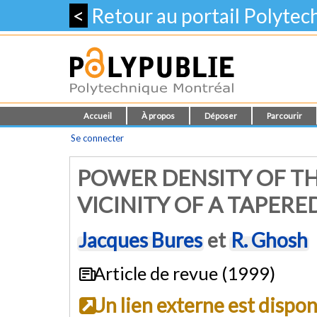
<
Retour au portail Polyte
Accueil
À propos
Déposer
Parcourir
Se connecter
POWER DENSITY OF TH
VICINITY OF A TAPERE
Jacques Bures
et
R. Ghosh
Article de revue (1999)
Un lien externe est dispo