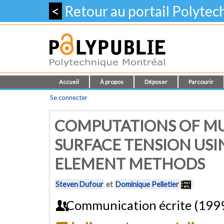
<
Retour au portail Polyte
Accueil
À propos
Déposer
Parcourir
Se connecter
COMPUTATIONS OF MU
SURFACE TENSION USI
ELEMENT METHODS
Steven Dufour
et
Dominique Pelletier
Communication écrite (199