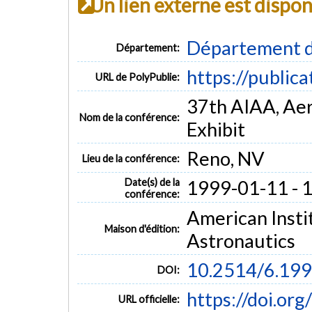
Un lien externe est dispo
Département d
Département:
https://public
URL de PolyPublie:
37th AIAA, Ae
Nom de la conférence:
Exhibit
Reno, NV
Lieu de la conférence:
Date(s) de la
1999-01-11 - 
conférence:
American Insti
Maison d'édition:
Astronautics
10.2514/6.19
DOI:
https://doi.or
URL officielle: