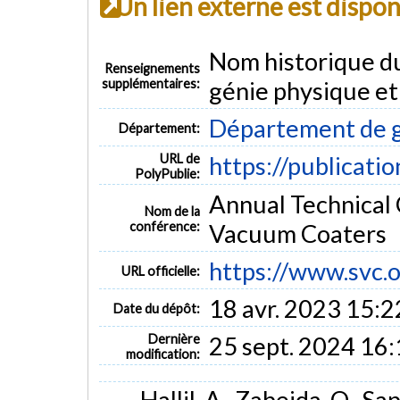
Un lien externe est dispo
Nom historique d
Renseignements
supplémentaires:
génie physique et
Département de g
Département:
URL de
https://publicati
PolyPublie:
Annual Technical 
Nom de la
conférence:
Vacuum Coaters
https://www.svc.o
URL officielle:
18 avr. 2023 15:2
Date du dépôt:
Dernière
25 sept. 2024 16
modification:
Hallil, A., Zabeida, O., S