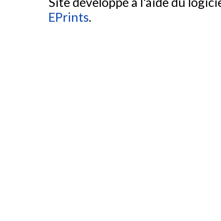
Site développé à l'aide du logicie
EPrints
.