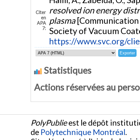
resolved ion energy dis
Citer
en
plasma
[Communication é
APA
7:
Society of Vacuum Coat
https://www.svc.org/cli
Statistiques
Actions réservées au pers
PolyPublie
est le dépôt institut
de
Polytechnique Montréal
.