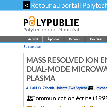
<
Retour au portail Polyte
Accueil
À propos
Déposer
Parcourir
Se connecter
MASS RESOLVED ION E
DUAL-MODE MICROWA
PLASMA
A. Hallil
,
O. Zabeida
,
Jolanta-Ewa Sapieha
,
Michae
Communication écrite (199