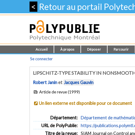
<
Retour au portail Polyte
Accueil
À propos
Déposer
Parcourir
Se connecter
LIPSCHITZ-TYPE STABILITY IN NONSMOO
Robert Janin
et
Jacques Gauvin
Article de revue (1999)
Un lien externe est disponible pour ce document
Département:
Département de mathématiqu
URL de PolyPublie:
https://publications.polymtl
Titre de la revue:
SIAM Journal on Control and 