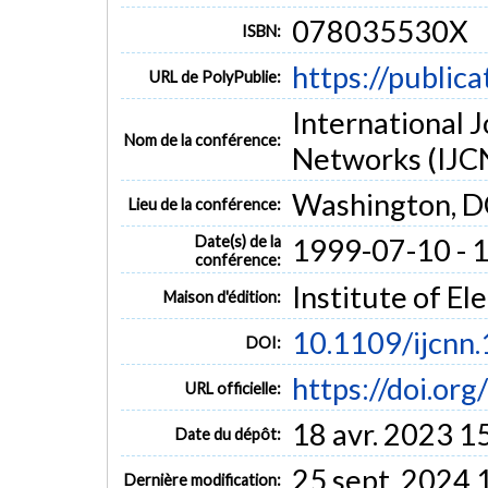
078035530X
ISBN:
https://public
URL de PolyPublie:
International 
Nom de la conférence:
Networks (IJC
Washington, D
Lieu de la conférence:
Date(s) de la
1999-07-10 - 
conférence:
Institute of El
Maison d'édition:
10.1109/ijcnn
DOI:
https://doi.or
URL officielle:
18 avr. 2023 1
Date du dépôt:
25 sept. 2024 
Dernière modification: