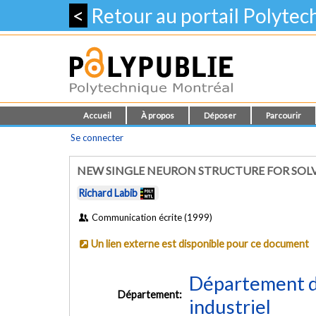
<
Retour au portail Polyte
Accueil
À propos
Déposer
Parcourir
Se connecter
NEW SINGLE NEURON STRUCTURE FOR SOL
Richard Labib
Communication écrite (1999)
Un lien externe est disponible pour ce document
Département d
Département:
industriel