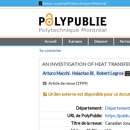
<
Retour au portail Polytechnique Montréal
Accueil
À propos
Déposer
Parcou
Se connecter
AN INVESTIGATION OF HEAT TRANSFER
Arturo Macchi
,
Hsiaotao Bi
,
Robert Legros
Article de revue (1999)
Un lien externe est disponible pour ce doc
Département:
Département 
URL de PolyPublie:
https://publi
Titre de la revue:
Canadian Jour