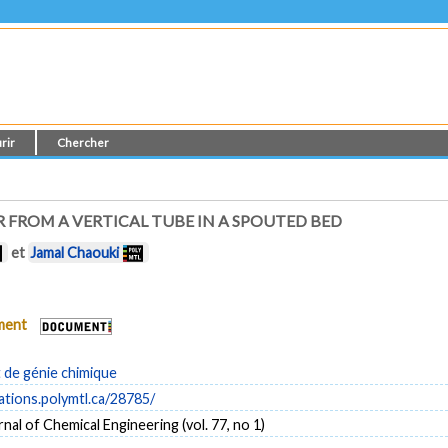
rir
Chercher
 FROM A VERTICAL TUBE IN A SPOUTED BED
et
Jamal Chaouki
ument
de génie chimique
cations.polymtl.ca/28785/
nal of Chemical Engineering (vol. 77, no 1)