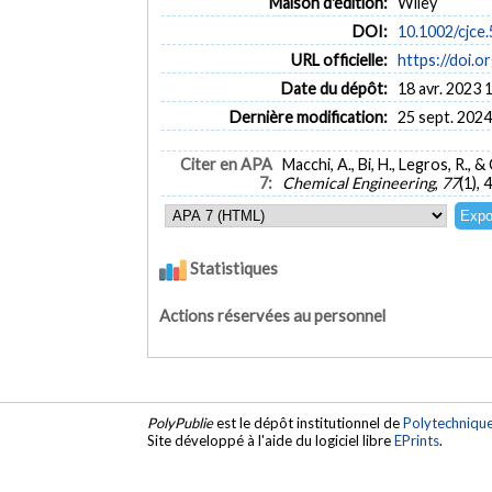
Maison d'édition:
Wiley
DOI:
10.1002/cjce
URL officielle:
https://doi.
Date du dépôt:
18 avr. 2023 
Dernière modification:
25 sept. 2024
Citer en APA
Macchi, A., Bi, H., Legros, R.,
7:
Chemical Engineering
,
77
(1), 
Statistiques
Actions réservées au personnel
PolyPublie
est le dépôt institutionnel de
Polytechniqu
Site développé à l'aide du logiciel libre
EPrints
.