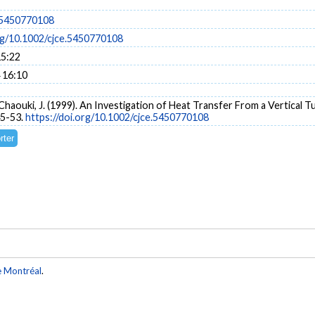
.5450770108
org/10.1002/cjce.5450770108
15:22
 16:10
 & Chaouki, J. (1999). An Investigation of Heat Transfer From a Vertical 
45-53.
https://doi.org/10.1002/cjce.5450770108
e Montréal
.