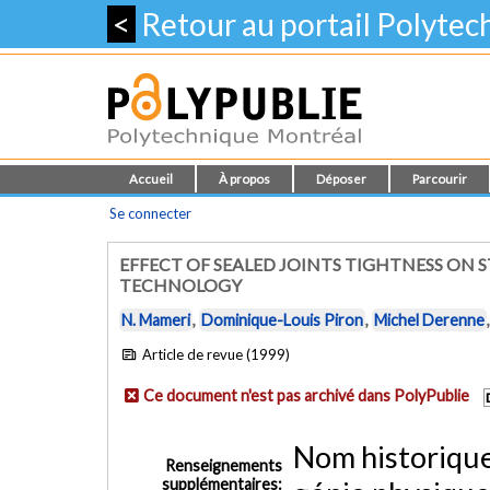
<
Retour au portail Polyte
Accueil
À propos
Déposer
Parcourir
Se connecter
EFFECT OF SEALED JOINTS TIGHTNESS ON
TECHNOLOGY
N. Mameri
,
Dominique-Louis Piron
,
Michel Derenne
Article de revue (1999)
Ce document n'est pas archivé dans PolyPublie
Nom historiqu
Renseignements
supplémentaires: