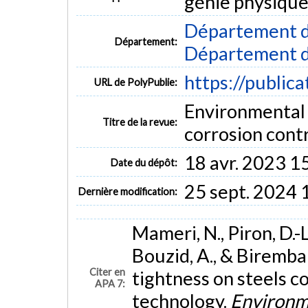
génie physique
Département d
Département:
Département d
https://public
URL de PolyPublie:
Environmental 
Titre de la revue:
corrosion contr
18 avr. 2023 1
Date du dépôt:
25 sept. 2024 
Dernière modification:
Mameri, N., Piron, D.-
Bouzid, A., & Birembau
Citer en
tightness on steels c
APA 7:
technology.
Environme