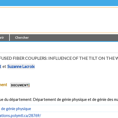
rir
Chercher
 FUSED FIBER COUPLERS: INFLUENCE OF THE TILT ON TH
t
et
Suzanne Lacroix
ument
ue du département: Département de génie physique et de génie des m
de génie physique
cations.polymtl.ca/28769/