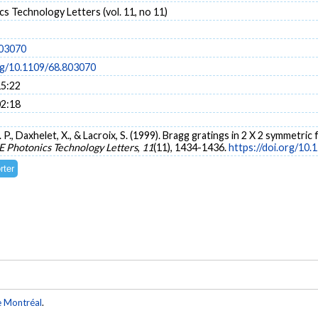
s Technology Letters (vol. 11, no 11)
803070
org/10.1109/68.803070
15:22
02:18
. P., Daxhelet, X., & Lacroix, S. (1999). Bragg gratings in 2 X 2 symmetric
E Photonics Technology Letters
,
11
(11), 1434-1436.
https://doi.org/10
e Montréal
.