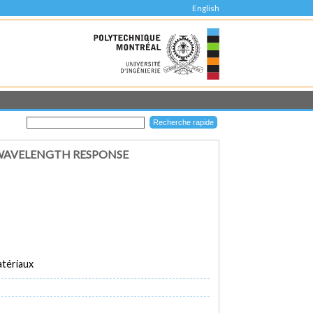
English
E WAVELENGTH RESPONSE
atériaux