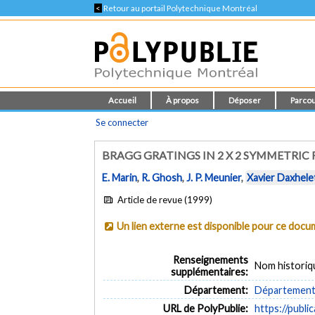
<
Retour au portail Polytechnique Montréal
Accueil
À propos
Déposer
Parcou
Se connecter
BRAGG GRATINGS IN 2 X 2 SYMMETRIC
E. Marin
,
R. Ghosh
,
J. P. Meunier
,
Xavier Daxhele
Article de revue (1999)
Un lien externe est disponible pour ce doc
Renseignements
Nom historiq
supplémentaires:
Département:
Département 
URL de PolyPublie:
https://publi