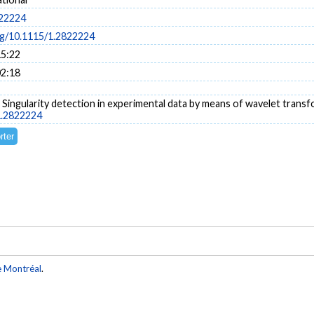
822224
org/10.1115/1.2822224
15:22
02:18
). Singularity detection in experimental data by means of wavelet trans
1.2822224
e Montréal
.