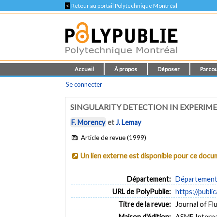
<
Retour au portail Polytechnique Montréal
Accueil
À propos
Déposer
Parcou
Se connecter
SINGULARITY DETECTION IN EXPERIM
F. Morency
et
J. Lemay
Article de revue (1999)
Un lien externe est disponible pour ce doc
Département:
Département 
URL de PolyPublie:
https://publi
Titre de la revue:
Journal of Flu
Maison d'édition:
ASME Interna