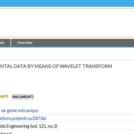
rir
Chercher
ENTAL DATA BY MEANS OF WAVELET TRANSFORM
ument
de génie mécanique
cations.polymtl.ca/28736/
ids Engineering (vol. 121, no 2)
tional