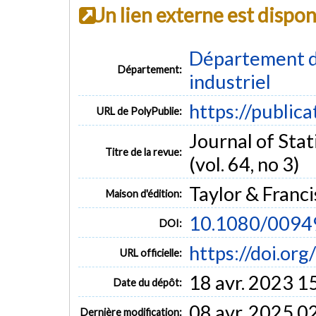
Un lien externe est dispo
Département d
Département:
industriel
https://public
URL de PolyPublie:
Journal of Sta
Titre de la revue:
(vol. 64, no 3)
Taylor & Franci
Maison d'édition:
10.1080/009
DOI:
https://doi.o
URL officielle:
18 avr. 2023 1
Date du dépôt:
08 avr. 2025 0
Dernière modification: