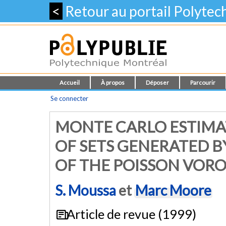
<
Retour au portail Polyte
Accueil
À propos
Déposer
Parcourir
Se connecter
MONTE CARLO ESTIMAT
OF SETS GENERATED 
OF THE POISSON VORO
S. Moussa
et
Marc Moore
Article de revue (1999)