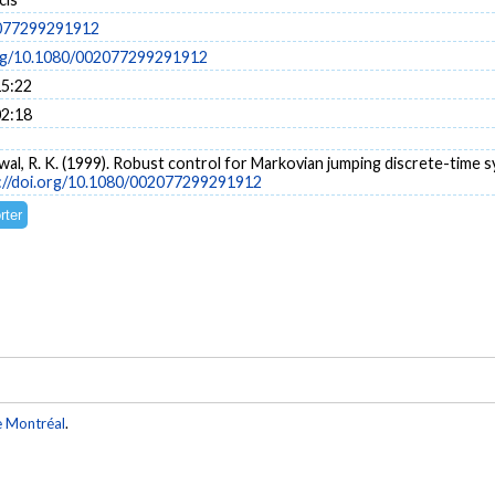
077299291912
org/10.1080/002077299291912
15:22
02:18
rwal, R. K. (1999). Robust control for Markovian jumping discrete-time 
://doi.org/10.1080/002077299291912
e Montréal
.