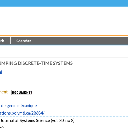
rir
Chercher
MPING DISCRETE-TIME SYSTEMS
l
ument
de génie mécanique
cations.polymtl.ca/28684/
 Journal of Systems Science (vol. 30, no 8)
cis