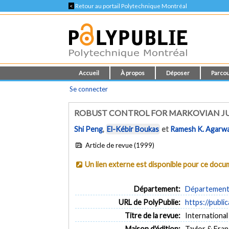
<
Retour au portail Polytechnique Montréal
Accueil
À propos
Déposer
Parcou
Se connecter
ROBUST CONTROL FOR MARKOVIAN JU
Shi Peng
,
El-Kébir Boukas
et
Ramesh K. Agarwa
Article de revue (1999)
Un lien externe est disponible pour ce doc
Département:
Département 
URL de PolyPublie:
https://publi
Titre de la revue:
International
Maison d'édition:
Taylor & Fran