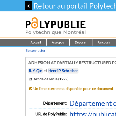
<
Retour au portail Polyte
Accueil
À propos
Déposer
Parcourir
Se connecter
ADHESION AT PARTIALLY RESTRUCTURED P
R. Y. Qin
et
Henri P. Schreiber
Article de revue (1999)
Un lien externe est disponible pour ce document
Département d
Département:
https://public
URL de PolyPublie: