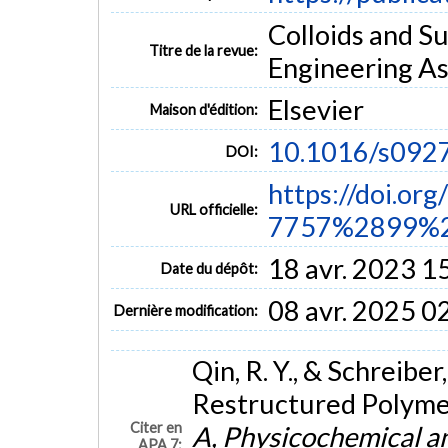
Colloids and S
Titre de la revue:
Engineering Asp
Elsevier
Maison d'édition:
10.1016/s092
DOI:
https://doi.or
URL officielle:
7757%2899%2
18 avr. 2023 1
Date du dépôt:
08 avr. 2025 0
Dernière modification:
Qin, R. Y., & Schreiber
Restructured Polyme
Citer en
A, Physicochemical a
APA 7: